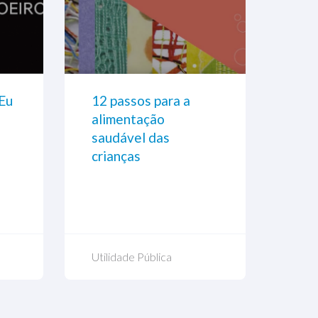
Eu
Quer nos ouvir no
12 passos para a
Som
iPHONE? Nos
alimentação
volt
procure no
saudável das
RadiosNet
crianças
APP Store
Utilidade Pública
17 o