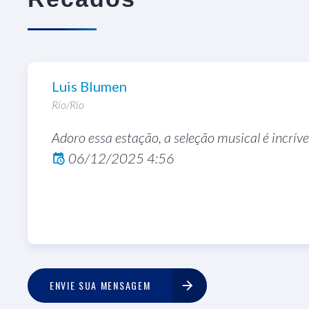
Luis Blumen
Transparência Públic
Rio/Rio
Fique ligado!
el conscientizar crianças
Adoro essa estação, a seleção musical é incríve
Uma gestão pública tra
ada um tem na construção
06/12/2025 4:56
colaborar no controle d
 livre da corrupção.
com intuito de checar se
sendo usados como dev
09/08/2026 7:20
ENVIE SUA MENSAGEM