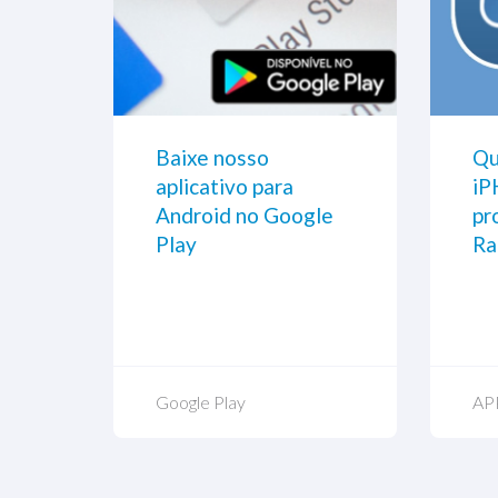
o
Baixe nosso
Som do Caminho - Eu
Qu
aplicativo para
voltei
iP
Android no Google
pr
Play
Ra
Google Play
17 out, 2025
AP