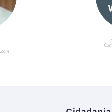
Cont
l.com
Cidadania