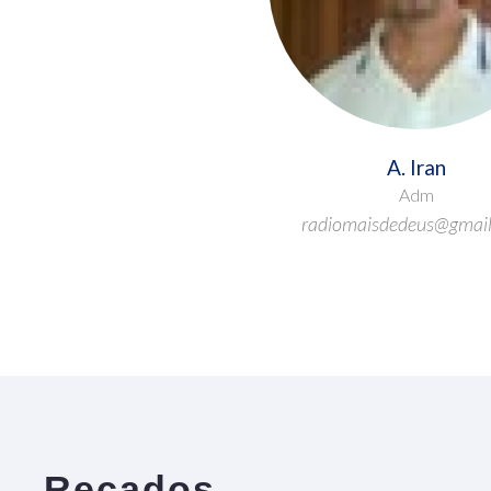
A. Iran
Adm
radiomaisdedeus@gmai
Recados