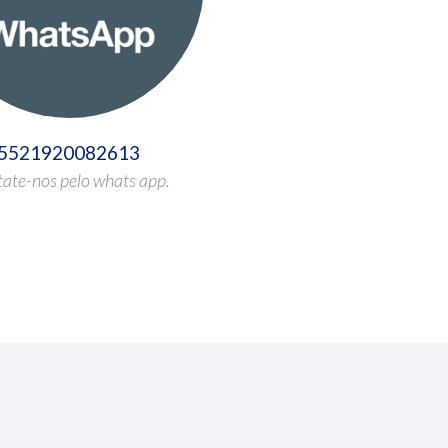
5521920082613
ate-nos pelo whats app.