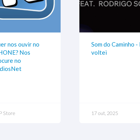
er nos ouvir no
12 passos para a
Baixe nosso
Som do Caminho - 
HONE? Nos
alimentação
aplicativo para
voltei
ocure no
saudável das
Android no Google
diosNet
crianças
Play
P Store
Utilidade Pública
Google Play
17 out, 2025