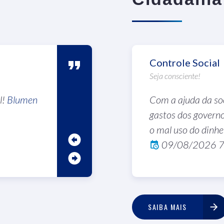
a
Jorge
Controle Social
Rio/Rio
Seja consciente!
l!
nsparente permite à sociedade
Blumen
Obrigado por este canal incrível!
Com a ajuda da soc
Jorge
Ca
as ações de seus governantes,
cheio de conteúdo útil e inspirador. Agra
gastos dos governo
 os recursos públicos estão
esforço e dedicação de vocês, continuem
o mal uso do dinhe
eriam.
trabalho maravilhoso!
09/08/2026 7
09/09/2025 3:24
SAIBA MAIS