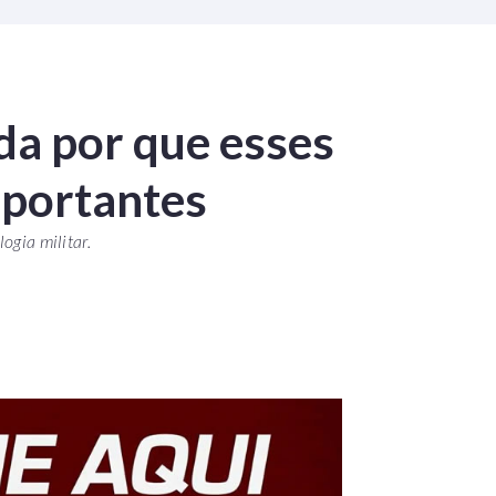
da por que esses
mportantes
ogia militar.