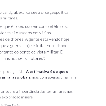
Landgraf, explica que a crise geopolítica
 militares.
que é o seu uso em carro elétricos.
otores são usados em vários
s de drones. A gente está vendo hoje
que a guerra hoje é feita entre drones.
tante do ponto de vista militar. E
ímãs nos seus motores”.
em protagonista.
A estimativa é de que o
ras raras globais
, mas com apenas uma mina
ar sobre a importância das terras raras nos
a exploração mineral.
Jailton Sodré.