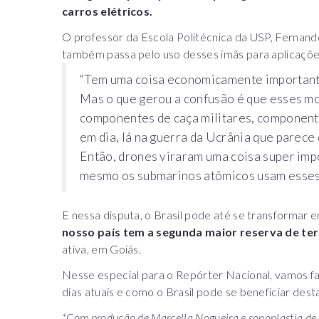
carros elétricos.
O professor da Escola Politécnica da USP, Fernando 
também passa pelo uso desses imãs para aplicações
“Tem uma coisa economicamente importante 
Mas o que gerou a confusão é que esses m
componentes de caça militares, componente
em dia, lá na guerra da Ucrânia que parece 
Então, drones viraram uma coisa super impor
mesmo os submarinos atômicos usam esses 
E nessa disputa, o Brasil pode até se transformar 
nosso país tem a segunda maior reserva de ter
ativa, em Goiás.
Nesse especial para o Repórter Nacional, vamos fal
dias atuais e como o Brasil pode se beneficiar dest
*Com produção de Marcella Nogueira e sonoplastia de 