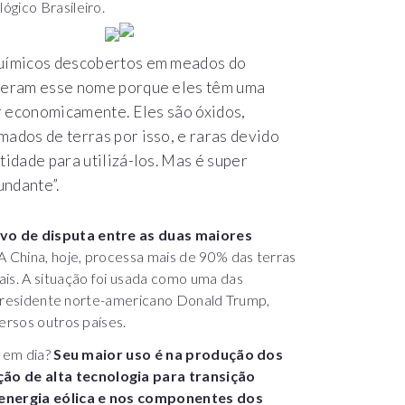
ógico Brasileiro.
químicos descobertos em meados do
eberam esse nome porque eles têm uma
ar economicamente. Eles são óxidos,
ados de terras por isso, e raras devido
tidade para utilizá-los. Mas é super
undante”.
lvo de disputa entre as duas maiores
 A China, hoje, processa mais de 90% das terras
ais. A situação foi usada como uma das
lo presidente norte-americano Donald Trump,
ersos outros países.
e em dia?
Seu maior uso é na produção dos
ão de alta tecnologia para transição
 energia eólica e nos componentes dos