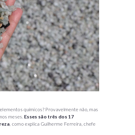
s elementos químicos? Provavelmente não, mas
timos meses.
Esses são três dos 17
ureza
, como explica Guilherme Ferreira, chefe