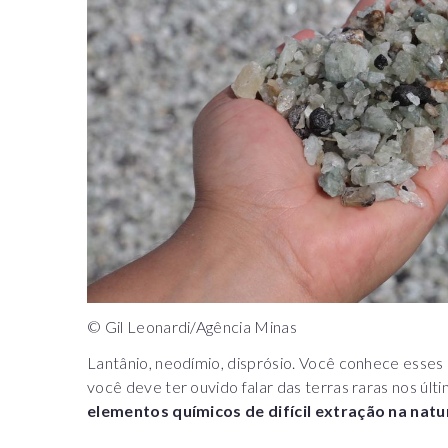
© Gil Leonardi/Agência Minas
Lantânio, neodímio, disprósio. Você conhece esse
você deve ter ouvido falar das terras raras nos úl
elementos químicos de difícil extração na nat