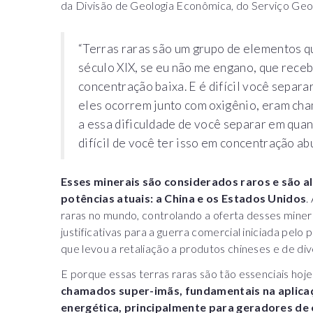
da Divisão de Geologia Econômica, do Serviço Geol
“Terras raras são um grupo de elementos 
século XIX, se eu não me engano, que rec
concentração baixa. E é difícil você separ
eles ocorrem junto com oxigênio, eram cham
a essa dificuldade de você separar em quan
difícil de você ter isso em concentração ab
Esses minerais são considerados raros e são a
potências atuais: a China e os Estados Unidos
.
raras no mundo, controlando a oferta desses miner
justificativas para a guerra comercial iniciada pe
que levou a retaliação a produtos chineses e de div
E porque essas terras raras são tão essenciais hoj
chamados super-imãs, fundamentais na aplicaç
energética, principalmente para geradores de